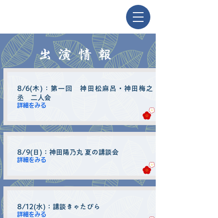
出演情報
8/6(木)：第一回 神田松麻呂・神田梅之
丞 二人会
詳細をみる
8/9(日)：神田陽乃丸 夏の講談会
詳細をみる
8/12(水)：講談きゃたぴら
詳細をみる